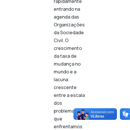
rapidamente
entrando na
agenda das
Organizações
da Sociedade
Civil. O
crescimento
da taxa de
mudança no
mundo e a
lacuna
crescente
entre a escala
dos
problemas
que
enfrentamos