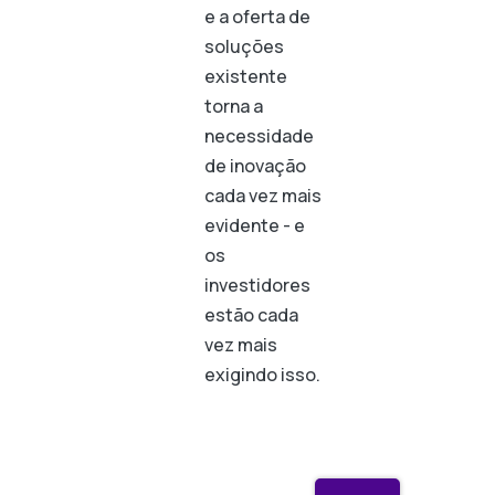
e a oferta de
soluções
existente
torna a
necessidade
de inovação
cada vez mais
evidente - e
os
investidores
estão cada
vez mais
exigindo isso.